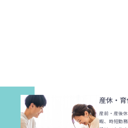
産休・育
産前・産後
暇、時短勤