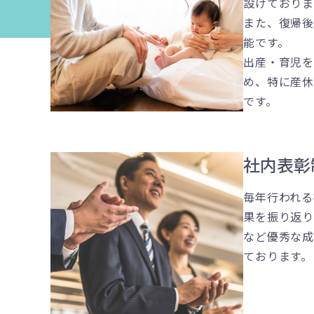
設けておりま
また、復帰
能です。
出産・育児
め、特に産
です。
社内表彰
毎年行われる
果を振り返り
など優秀な
ております。