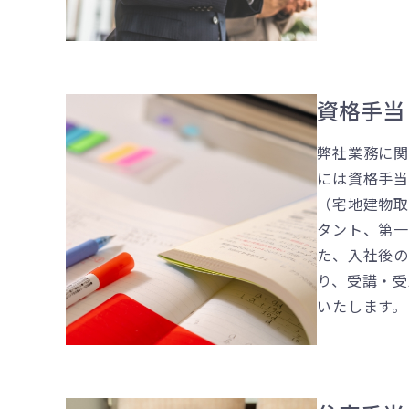
資格手当
弊社業務に
には資格手当
（宅地建物
タント、第
た、入社後
り、受講・受
いたします。