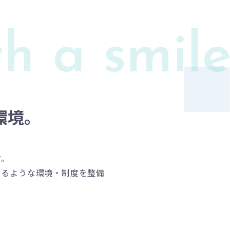
th a smil
環境。
す。
きるような環境・制度を整備