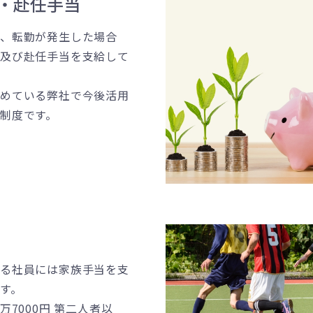
・赴任手当
上、転勤が発生した場合
当及び赴任手当を支給して
進めている弊社で今後活用
制度です。
いる社員には家族手当を支
す。
万7000円 第二人者以