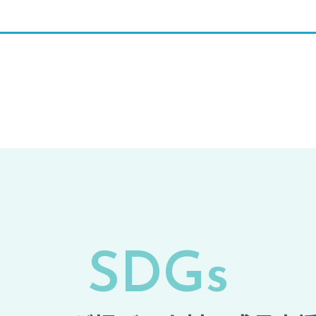
SDG
s