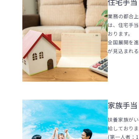
住宅手当
業務の都合
は、住宅手
おります。
全国展開を
が見込まれる
家族手当
扶養家族が
給しておりま
(第一人者：1