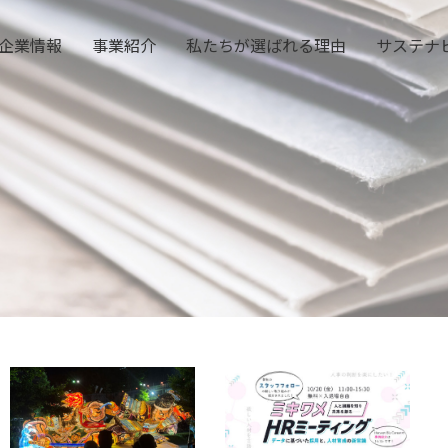
企業情報
事業紹介
私たちが選ばれる理由
サステナ
会社概要
人材派遣事業
法人のお客さま
ご挨拶
人材紹介事業
お仕事をお探しの方
企業理念
業務請負事業
拠点一覧
グループ会社